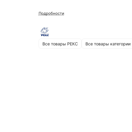
Подробности
Для крепления деревянных и бетонных шп
а также коротышей в путевом бетоне.
Для заполнения трещин и полостей.
Для установки перил, столбов, вывесок.
Все товары РЕКС
Все товары категории
Для фиксации арматуры.
Получить консультациюСкачать PDF
Описание
Достоинства
Характеристики
ЦветСерый.РасходДля приготовления 1 м³
состава требуется 1750±5% кг
порошка.УпаковкаМешок 20 кг.Эффективност
Безусадочный, быстросхватывающийся
состав обеспечивает надежную фиксацию
деталей и элементов.