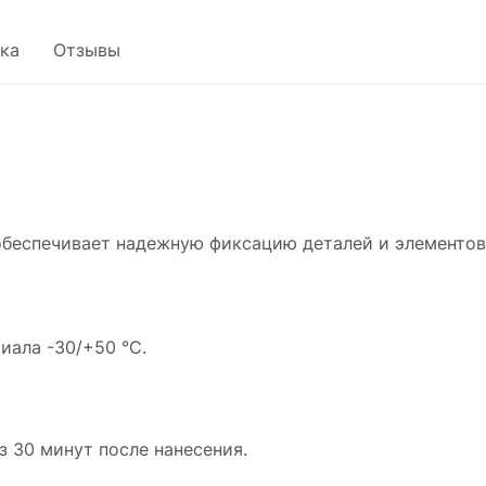
Позволяет проводить работы в сжатые ср
ка
Отзывы
Герметичная защита всех закладных.
Экономичность
Температура эксплуатации затвердевшег
материала -30/+50 °С.
беспечивает надежную фиксацию деталей и элементов
иала -30/+50 °С.
з 30 минут после нанесения.